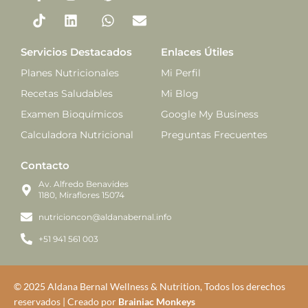
Servicios Destacados
Enlaces Útiles
Planes Nutricionales
Mi Perfil
Recetas Saludables
Mi Blog
Examen Bioquímicos
Google My Business
Calculadora Nutricional
Preguntas Frecuentes
Contacto
Av. Alfredo Benavides
1180, Miraflores 15074
nutricioncon@aldanabernal.info
+51 941 561 003
© 2025 Aldana Bernal Wellness & Nutrition, Todos los derechos
reservados | Creado por
Brainiac Monkeys